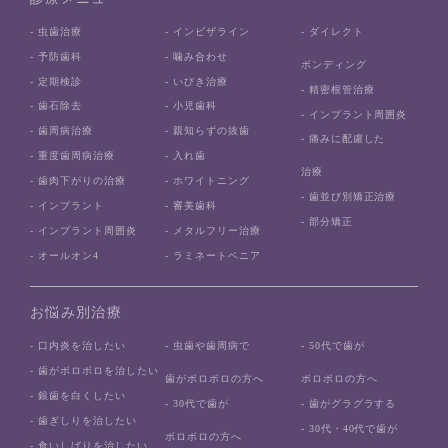
- 虫歯治療
- インビザライン
- ダイレクト
- 予防歯科
- 噛み合わせ
ボンディング
- 定期検診
- いびき治療
- 精密根管治療
- 歯石除去
- 小児歯科
- インプラント周囲炎
- 歯周病治療
- 親知らずの抜歯
- 痛みに配慮した
- 重度歯周病治療
- 入れ歯
治療
- 歯肉下がりの治療
- ホワイトニング
- 歯並び別矯正治療
- インプラント
- 審美歯科
- 部分矯正
- インプラント周囲炎
- メタルフリー治療
- オールオン4
- ラミネートベニア
お悩み別治療
- 口内炎を治したい
- 虫歯や歯周病で
- 50代で歯が
- 歯がボロボロを治したい
歯がボロボロの方へ
ボロボロの方へ
- 銀歯を白くしたい
- 30代で歯が
- 歯がグラグラする
- 歯ぎしりを治したい
- 30代・40代で歯が
ボロボロの方へ
- 食いしばりを治したい