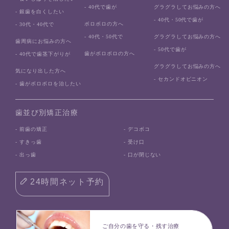
- 40代で歯が
グラグラしてお悩みの方へ
- 銀歯を白くしたい
- 40代・50代で歯が
ボロボロの方へ
- 30代・40代で
- 40代・50代で
グラグラしてお悩みの方へ
歯周病にお悩みの方へ
- 50代で歯が
歯がボロボロの方へ
- 40代で歯茎下がりが
グラグラしてお悩みの方へ
気になり出した方へ
- セカンドオピニオン
- 歯がボロボロを治したい
歯並び別矯正治療
- 前歯の矯正
- デコボコ
- すきっ歯
- 受け口
- 出っ歯
- 口が閉じない
24時間ネット予約
ご自分の歯を守る・残す治療