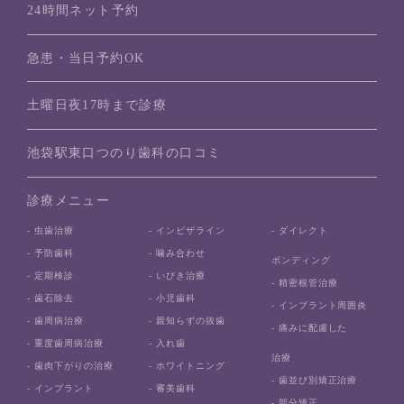
24時間ネット予約
急患・当日予約OK
土曜日夜17時まで診療
池袋駅東口つのり歯科の口コミ
診療メニュー
- 虫歯治療
- インビザライン
- ダイレクト
- 予防歯科
- 噛み合わせ
ボンディング
- 定期検診
- いびき治療
- 精密根管治療
- 歯石除去
- 小児歯科
- インプラント周囲炎
- 歯周病治療
- 親知らずの抜歯
- 痛みに配慮した
- 重度歯周病治療
- 入れ歯
治療
- 歯肉下がりの治療
- ホワイトニング
- 歯並び別矯正治療
- インプラント
- 審美歯科
- 部分矯正