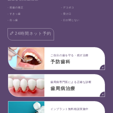
- 前歯の矯正
- デコボコ
- すきっ歯
- 受け口
- 出っ歯
- 口が閉じない
24時間ネット予約
ご自分の歯を守る・残す治療
予防歯科
⻭周病専⾨医による正確な診断
歯周病治療
インプラント無料相談実施中