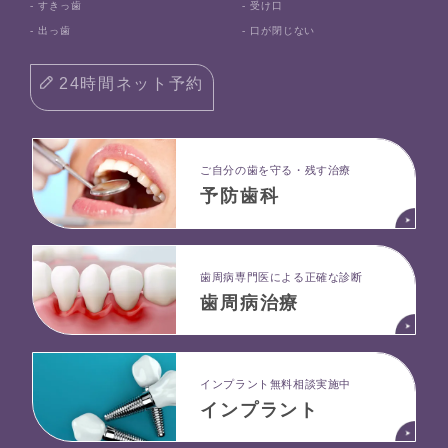
- すきっ歯
- 受け口
- 出っ歯
- 口が閉じない
24時間ネット予約
ご自分の歯を守る・残す治療
予防歯科
⻭周病専⾨医による正確な診断
歯周病治療
インプラント無料相談実施中
インプラント