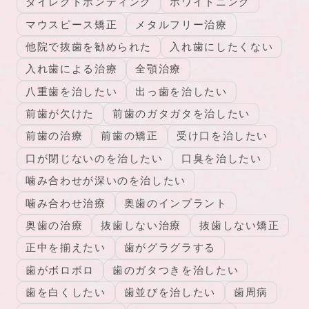
ダイレクトボンディング
ホワイトニング
マウスピース矯正
メタルフリー治療
他院で抜歯を勧められた
入れ歯にしたくない
入れ歯による治療
全顎治療
八重歯を治したい
出っ歯を治したい
前歯が欠けた
前歯のガタガタを治したい
前歯の治療
前歯の矯正
受け口を治したい
口が閉じないのを治したい
口臭を治したい
噛み合わせが深いのを治したい
噛み合わせ治療
奥歯のインプラント
奥歯の治療
抜歯しない治療
抜歯しない矯正
正中を揃えたい
歯がグラグラする
歯がボロボロ
歯のガタつきを治したい
歯を白くしたい
歯並びを治したい
歯周病