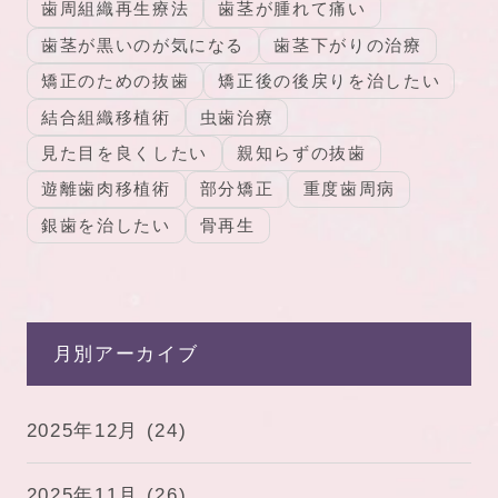
歯周組織再生療法
歯茎が腫れて痛い
歯茎が黒いのが気になる
歯茎下がりの治療
矯正のための抜歯
矯正後の後戻りを治したい
結合組織移植術
虫歯治療
見た目を良くしたい
親知らずの抜歯
遊離歯肉移植術
部分矯正
重度歯周病
銀歯を治したい
骨再生
月別アーカイブ
2025年12月
(24)
2025年11月
(26)