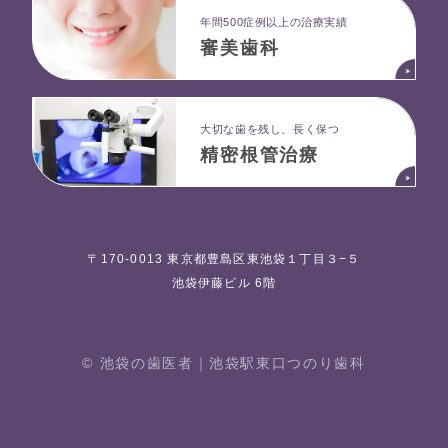
年間500症例以上の治療実績
審美歯科
大切な歯を残し、長く保つ
精密根管治療
〒170-0013 東京都豊島区東池袋１丁目３−５
池袋伊藤ビル 6階
© 池袋の歯医者｜池袋駅東⼝つのり⻭科