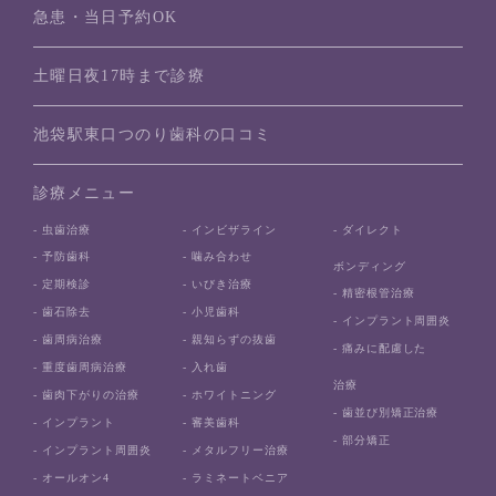
急患・当日予約OK
土曜日夜17時まで診療
池袋駅東口つのり歯科の口コミ
診療メニュー
- 虫歯治療
- インビザライン
- ダイレクト
- 予防歯科
- 噛み合わせ
ボンディング
- 定期検診
- いびき治療
- 精密根管治療
- 歯石除去
- 小児歯科
- インプラント周囲炎
- 歯周病治療
- 親知らずの抜歯
- 痛みに配慮した
- 重度歯周病治療
- 入れ歯
治療
- 歯肉下がりの治療
- ホワイトニング
- 歯並び別矯正治療
- インプラント
- 審美歯科
- 部分矯正
- インプラント周囲炎
- メタルフリー治療
- オールオン4
- ラミネートベニア