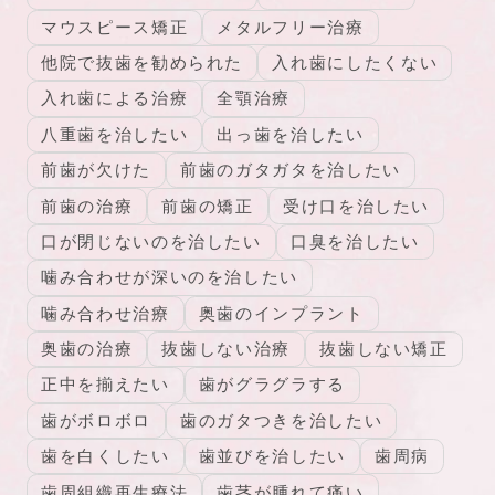
マウスピース矯正
メタルフリー治療
他院で抜歯を勧められた
入れ歯にしたくない
入れ歯による治療
全顎治療
八重歯を治したい
出っ歯を治したい
前歯が欠けた
前歯のガタガタを治したい
前歯の治療
前歯の矯正
受け口を治したい
口が閉じないのを治したい
口臭を治したい
噛み合わせが深いのを治したい
噛み合わせ治療
奥歯のインプラント
奥歯の治療
抜歯しない治療
抜歯しない矯正
正中を揃えたい
歯がグラグラする
歯がボロボロ
歯のガタつきを治したい
歯を白くしたい
歯並びを治したい
歯周病
歯周組織再生療法
歯茎が腫れて痛い