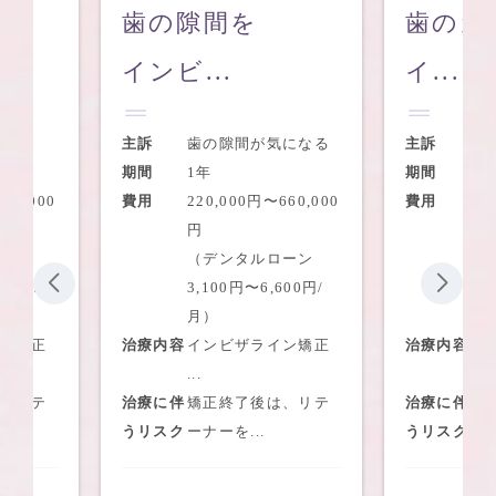
隙間を
歯のガタつきを
..
イ...
歯の隙間が気になる
主訴
歯のガタつき
1年
期間
1年半
220,000円〜660,000
費用
220,000円〜660,000
円
円
（デンタルローン
（デンタルローン
3,100円〜6,600円/
3,100円〜6,600円/
月）
月）
インビザライン矯正
治療内容
インビザライン矯正
..
...
矯正終了後は、リテ
治療に伴
矯正終了後は、リテ
ーナーを...
うリスク
ーナーを...