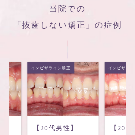
当院での
「抜歯しない矯正」の症例
イン矯正
インビザライン矯正
代男性】
【20代男性】