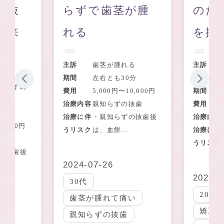
の抜
らずで歯茎が腫
のた
れ来
れる
を抜
主訴
歯茎が腫れる
主訴
期間
左右とも30分
をすすめ
費用
5,000円〜10,000円
期間
治療内容
親知らずの抜歯
費用
0分
治療に伴
・親知らずの抜歯後
治療内容
0,000円
うリスク
は、血餅...
治療に伴
歯
うリスク
の抜歯後
2024-07-26
2024-0
30代
20代
歯茎が腫れて痛い
矯正
親知らずの抜歯