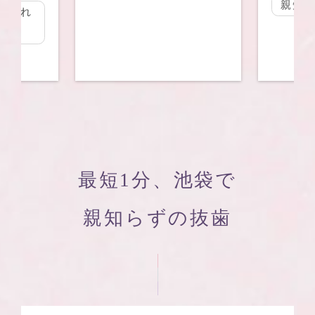
親知
められ
最短1分、池袋で
親知らずの抜歯