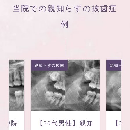
当院での親知らずの抜歯症
例
親知らずの抜歯
親知らず
】他院
【30代男性】親知
【2