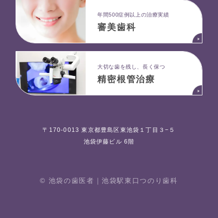
年間500症例以上の治療実績
審美歯科
大切な歯を残し、長く保つ
精密根管治療
〒170-0013 東京都豊島区東池袋１丁目３−５
池袋伊藤ビル 6階
© 池袋の歯医者｜池袋駅東⼝つのり⻭科