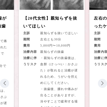
歯が
【20代女性】親知らずを抜
左右の
歯
いてほしい
ったケ
主訴
親知らずを抜いてほしい
主訴
期間
左右とも30分
期間
て痛
費用
5,000円〜10,000円
費用
れた
治療内容
親知らずの抜歯
治療内容
で
治療に伴
・親知らずの抜歯後は、
治療に伴
うリスク
血餅（けっぺい：かさぶ
うリスク
分で
た）が取れると治癒が遅
れるため、うがいを控え
めにしてください。
・抜歯後、腫れや痛みが
は、
出ることがありますが、
さぶ
冷やすことで緩和する場
が遅