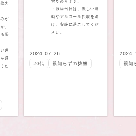
合があります。
控え
・抜歯当日は、激しい運
動やアルコール摂取を避
みが
け、安静に過ごしてくだ
が、
さい。
る場
い運
2024-07-26
2024-1
を避
20代
親知らずの抜歯
親知
くだ