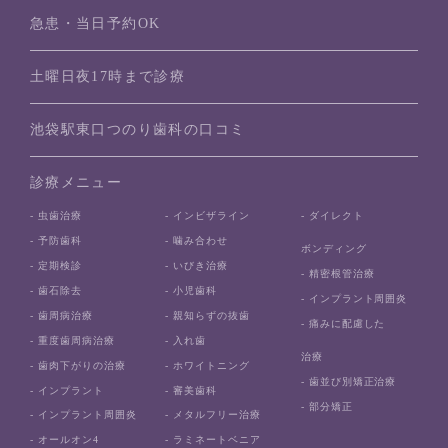
急患・当日予約OK
土曜日夜17時まで診療
池袋駅東口つのり歯科の口コミ
診療メニュー
- 虫歯治療
- インビザライン
- ダイレクト
- 予防歯科
- 噛み合わせ
ボンディング
- 定期検診
- いびき治療
- 精密根管治療
- 歯石除去
- 小児歯科
- インプラント周囲炎
- 歯周病治療
- 親知らずの抜歯
- 痛みに配慮した
- 重度歯周病治療
- 入れ歯
治療
- 歯肉下がりの治療
- ホワイトニング
- 歯並び別矯正治療
- インプラント
- 審美歯科
- 部分矯正
- インプラント周囲炎
- メタルフリー治療
- オールオン4
- ラミネートベニア