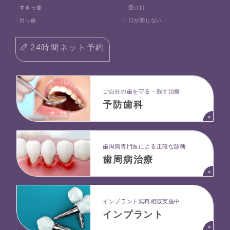
- すきっ歯
- 受け口
- 出っ歯
- 口が閉じない
24時間ネット予約
ご自分の歯を守る・残す治療
予防歯科
⻭周病専⾨医による正確な診断
歯周病治療
インプラント無料相談実施中
インプラント