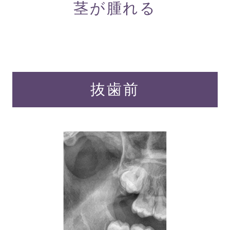
茎が腫れる
抜歯前