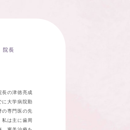
 院長
医
院長の津徳亮成
でに大学病院勤
野の専門医の先
、私は主に
歯周
療
、審美治療を