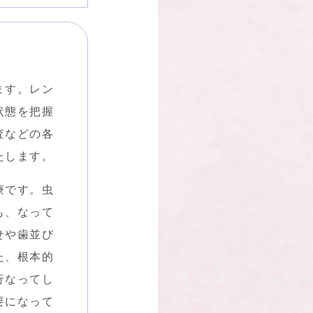
ます。レン
状態を把握
査などの各
たします。
療です。⾍
も、なって
せや⻭並び
た、根本的
行なってし
要になって