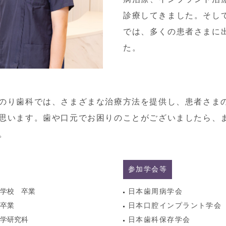
診療してきました。そし
では、多くの患者さまに
た。
のり歯科
では、さまざまな治療方法を提供し、患者さま
思います。歯や口元でお困りのことがございましたら、
。
参加学会等
学校 卒業
日本歯周病学会
卒業
日本口腔インプラント学会
学研究科
日本歯科保存学会