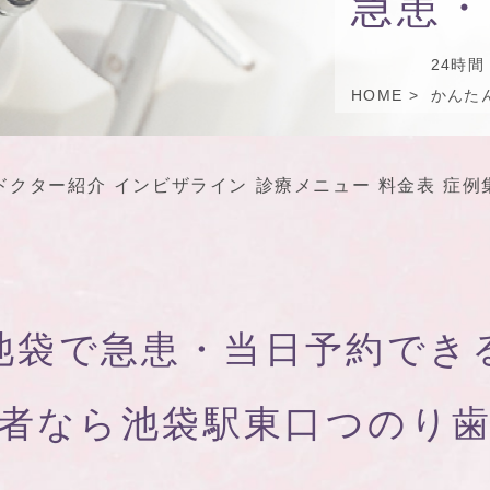
急患・
24時間
HOME
かんた
ドクター紹介
インビザライン
診療メニュー
料金表
症例
池袋で急患・当日予約
でき
者なら
池袋駅東口つのり