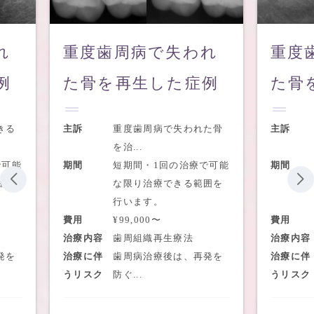
で失われ
重度歯周病で失われ
した症例
た骨を再生した症例
病で失われた骨
主訴
抜歯したくない、できる
限り...
1回の治療で可能
期間
短期間・1回の治療で可能
療できる範囲を
な限り治療できる範囲を
。
行います。
〜
費用
¥99,000〜
再生療法
治療内容
歯周組織再生療法
療後は、再発を
治療に伴
歯周病治療後は、再発を
うリスク
防ぐ...