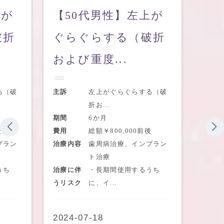
上が
【50代男性】左上が
破折
ぐらぐらする（破折
および重度...
る（破
主訴
左上がぐらぐらする（破
折お...
期間
6か月
後
費用
総額￥800,000前後
プラン
治療内容
歯周病治療、インプラン
ト治療
うち
治療に伴
・長期間使用するうち
うリスク
に、イ...
2024-07-18