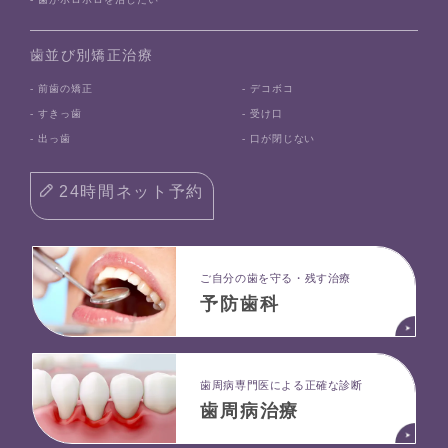
歯並び別矯正治療
- 前歯の矯正
- デコボコ
- すきっ歯
- 受け口
- 出っ歯
- 口が閉じない
24時間ネット予約
ご自分の歯を守る・残す治療
予防歯科
⻭周病専⾨医による正確な診断
歯周病治療