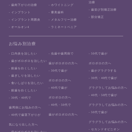
治療
- 歯肉下がりの治療
- ホワイトニング
- 歯並び別矯正治療
- インプラント
- 審美歯科
- 部分矯正
- インプラント周囲炎
- メタルフリー治療
- オールオン4
- ラミネートベニア
お悩み別治療
- 口内炎を治したい
- 虫歯や歯周病で
- 50代で歯が
- 歯がボロボロを治したい
歯がボロボロの方へ
ボロボロの方へ
- 銀歯を白くしたい
- 30代で歯が
- 歯がグラグラする
- 歯ぎしりを治したい
- 30代・40代で歯が
ボロボロの方へ
- 食いしばりを治したい
- 40代で歯が
グラグラしてお悩みの方へ
- 銀歯を白くしたい
- 40代・50代で歯が
ボロボロの方へ
- 30代・40代で
- 40代・50代で
グラグラしてお悩みの方へ
歯周病にお悩みの方へ
- 50代で歯が
歯がボロボロの方へ
- 40代で歯茎下がりが
グラグラしてお悩みの方へ
気になり出した方へ
- セカンドオピニオン
- 歯がボロボロを治したい