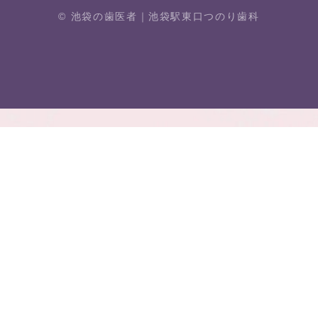
© 池袋の歯医者｜池袋駅東⼝つのり⻭科