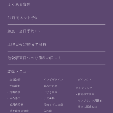
よくある質問
24時間ネット予約
急患・当日予約OK
土曜日夜17時まで診療
池袋駅東口つのり歯科の口コミ
診療メニュー
- 虫歯治療
- インビザライン
- ダイレクト
- 予防歯科
- 噛み合わせ
ボンディング
- 定期検診
- いびき治療
- 精密根管治療
- 歯石除去
- 小児歯科
- インプラント周囲炎
- 歯周病治療
- 親知らずの抜歯
- 痛みに配慮した
- 重度歯周病治療
- 入れ歯