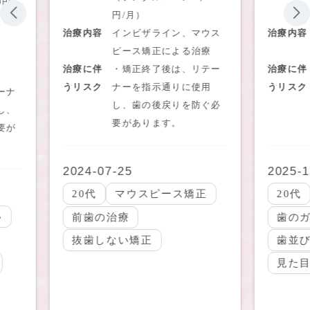
0円
円/月）
治療内容
インビザライン、マウス
治療内容
）
ピース矯正による治療
治療に伴
・矯正終了後は、リテー
治療に伴
うリスク
ナーを指示通りに使用
うリスク
ーナ
し、歯の後戻りを防ぐ必
し、
要があります。
要が
2024-07-25
2025-1
20代
マウスピース矯正
20代
い
前歯の治療
歯の
抜歯しない矯正
歯並
見た