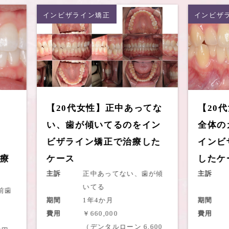
インビザライン矯正
インビザ
【20代女性】正中あってな
【20
い、歯が傾いてるのをイン
全体の
ビザライン矯正で治療した
インビ
療
ケース
したケ
主訴
正中あってない、歯が傾
主訴
いてる
前歯
期間
1年4か月
期間
費用
￥660,000
費用
（デンタルローン 6,600