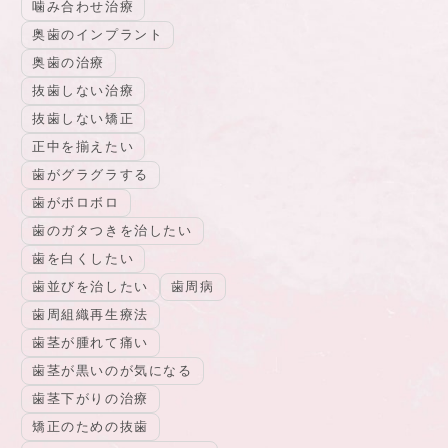
噛み合わせ治療
奥歯のインプラント
奥歯の治療
抜歯しない治療
抜歯しない矯正
正中を揃えたい
歯がグラグラする
歯がボロボロ
歯のガタつきを治したい
歯を白くしたい
歯並びを治したい
歯周病
歯周組織再生療法
歯茎が腫れて痛い
歯茎が黒いのが気になる
歯茎下がりの治療
矯正のための抜歯