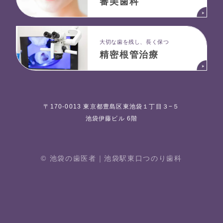
審美歯科
大切な歯を残し、長く保つ
精密根管治療
〒170-0013 東京都豊島区東池袋１丁目３−５
池袋伊藤ビル 6階
© 池袋の歯医者｜池袋駅東⼝つのり⻭科