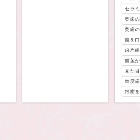
セラ
奥歯
奥歯
歯を
歯周
歯茎
見た
重度
銀歯