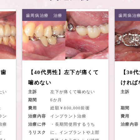
インプラント治療
歯周病治療
インプラ
セラミッ
歯周病治
れ歯
【40代男性】左下が痛くて
【30
噛めない
ければ
たい
主訴
左下が痛くて噛めない
主訴
期間
6か月
後
費用
総額￥800,000前後
期間
ラン
治療内容
インプラント治療
費用
治療
治療に伴
・長期間使用するうち
治療内容
と
うリスク
に、インプラントや上部