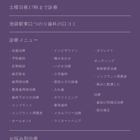
土曜日夜17時まで診療
池袋駅東口つのり歯科の口コミ
診療メニュー
- 虫歯治療
- インビザライン
- ダイレクト
- 予防歯科
- 噛み合わせ
ボンディング
- 定期検診
- いびき治療
- 精密根管治療
- 歯石除去
- 小児歯科
- インプラント周囲炎
- 歯周病治療
- 親知らずの抜歯
- 痛みに配慮した
- 重度歯周病治療
- 入れ歯
治療
- 歯肉下がりの治療
- ホワイトニング
- 歯並び別矯正治療
- インプラント
- 審美歯科
- 部分矯正
- インプラント周囲炎
- メタルフリー治療
- オールオン4
- ラミネートベニア
お悩み別治療