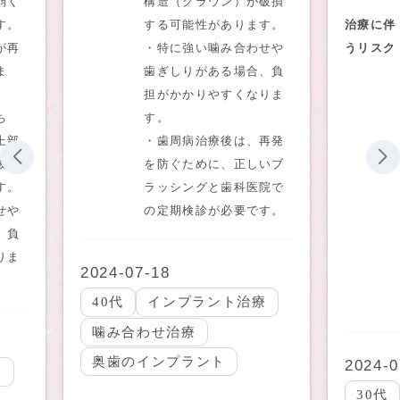
弱く
構造（クラウン）が破損
す。
する可能性があります。
治療に伴
が再
・特に強い噛み合わせや
うリスク
ま
歯ぎしりがある場合、負
担がかかりやすくなりま
ち
す。
上部
・歯周病治療後は、再発
破損
を防ぐために、正しいブ
す。
ラッシングと歯科医院で
せや
の定期検診が必要です。
、負
りま
2024-07-18
40代
インプラント治療
噛み合わせ治療
奥歯のインプラント
2024-0
療
30代