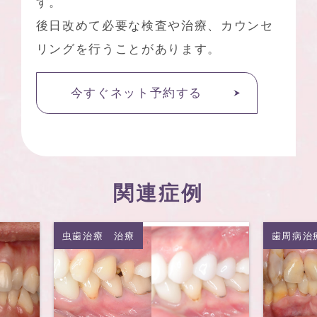
す。
後日改めて必要な検査や治療、カウンセ
リングを行うことがあります。
今すぐネット予約する
関連症例
セラミック治療
虫歯治療
セラミッ
歯周病治