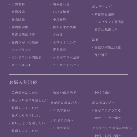
- 予防歯科
- 噛み合わせ
ボンディング
- 定期検診
- いびき治療
- 精密根管治療
- 歯石除去
- 小児歯科
- インプラント周囲炎
- 歯周病治療
- 親知らずの抜歯
- 痛みに配慮した
- 重度歯周病治療
- 入れ歯
治療
- 歯肉下がりの治療
- ホワイトニング
- 歯並び別矯正治療
- インプラント
- 審美歯科
- 部分矯正
- インプラント周囲炎
- メタルフリー治療
- オールオン4
- ラミネートベニア
お悩み別治療
- 口内炎を治したい
- 虫歯や歯周病で
- 50代で歯が
- 歯がボロボロを治したい
歯がボロボロの方へ
ボロボロの方へ
- 銀歯を白くしたい
- 30代で歯が
- 歯がグラグラする
- 歯ぎしりを治したい
- 30代・40代で歯が
ボロボロの方へ
- 食いしばりを治したい
- 40代で歯が
グラグラしてお悩みの方へ
- 銀歯を白くしたい
- 40代・50代で歯が