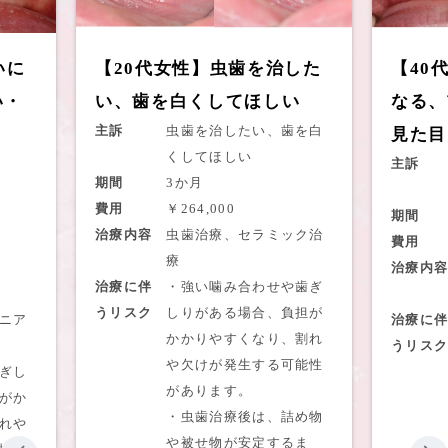
いに
【20代女性】虫歯を治した
【40
・
い、歯を白くしてほしい
なる、
主訴
虫歯を治したい、歯を白
見た目
くしてほしい
主訴
期間
3か月
費用
￥264,000
期間
治療内容
虫歯治療、セラミック治
費用
療
治療内容
治療に伴
・強い噛み合わせや歯ぎ
うリスク
しりがある場合、負担が
ニア
治療に伴
かかりやすくなり、割れ
うリスク
や欠けが発生する可能性
ぎし
があります。
がか
・虫歯治療後は、詰め物
れや
や被せ物が安定するま