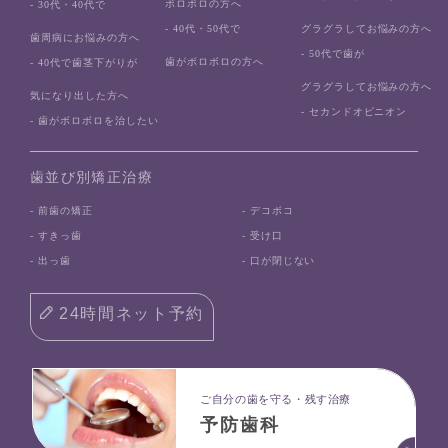
ボロボロの方へ
- 30代・40代で
- 40代・50代で
グラグラしてお悩みの方へ
歯周病にお悩みの方へ
- 50代で歯が
歯がボロボロの方へ
- 40代で歯茎下がりが
グラグラしてお悩みの方へ
気になり出した方へ
- セカンドオピニオン
- 歯がボロボロを治したい
歯並び別矯正治療
- 前歯の矯正
- デコボコ
- すきっ歯
- 受け口
- 出っ歯
- 口が閉じない
24時間ネット予約
ご自分の歯を守る・残す治療
予防歯科